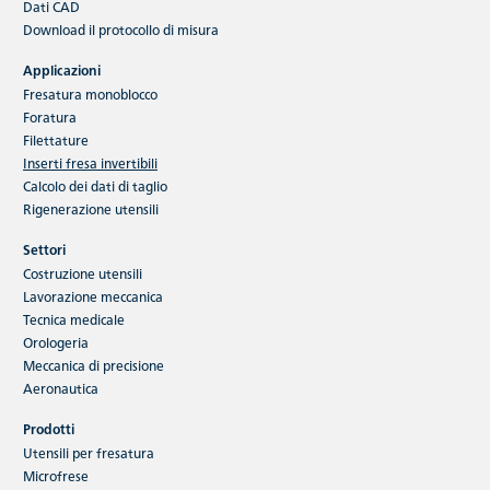
Dati CAD
Download
il protocollo di misura
Inserti fresa ad HFC
Applicazioni
L‘applicazione principale del sistema di
Fresatura monoblocco
fresatura HFC è la sgrossatura ad alto
Foratura
rendimento. La gamma…
Filettature
Inserti fresa invertibili
Calcolo dei dati di taglio
Continua a leggere
Rigenerazione utensili
Settori
Costruzione utensili
Lavorazione meccanica
Tecnica medicale
Orologeria
Meccanica di precisione
Aeronautica
Prodotti
Utensili per fresatura
Microfrese