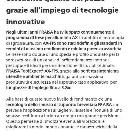
grazie all’impiego di tecnologie
innovative
Negli ultimi anni FRAISA ha sviluppato continuamente
il
programma di frese per alluminio AX
. In ambito di tecnologia
di sgrossatura, con
AX-FPS sono stati ridefiniti gli standard in
termini di massimo rendimento e minima potenza assorbita
.
Le frese sono dotate di uno speciale profilo ondulato per la
sgrossatura e di un canale di raffreddamento interno:
presupposti ideali per una rimozione di trucioli ottimale.
FRAISA ToolExpert® AX-FPS
, grazie
alla perfetta sintonia tra
utensile e ambiente macchina
, garantisce massima
produttività e sicurezza nel rispettivo caso applicativo, per
lunghezze di impiego fino a 5.2xd
.
Alla base di questo nuovo livello di rendimento c’è una
tecnologia dello smusso di supporto brevettata FRAISA
che
prevede l’applicazione sui taglienti laterale e frontale di uno
smusso rettificato a lucido accordato con grande precisione.
Questo permette di smorzare eventuali vibrazioni e
migliorare in modo impressionante le caratteristiche della