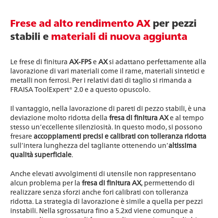
Frese ad alto rendimento AX
per pezzi
stabili e
materiali di nuova aggiunta
Le frese di finitura
AX-FPS
e
AX
si adattano perfettamente alla
lavorazione di vari materiali come il rame, materiali sintetici e
metalli non ferrosi. Per i relativi dati di taglio si rimanda a
FRAISA ToolExpert® 2.0 e a questo opuscolo.
Il vantaggio, nella lavorazione di pareti di pezzo stabili, è una
deviazione molto ridotta della
fresa di finitura AX
e al tempo
stesso un’eccellente silenziosità. In questo modo, si possono
fresare
accoppiamenti precisi e calibrati con tolleranza ridotta
sull’intera lunghezza del tagliante ottenendo un’
altissima
qualità superficiale
.
Anche elevati avvolgimenti di utensile non rappresentano
alcun problema per la
fresa di finitura AX
, permettendo di
realizzare senza sforzi anche fori calibrati con tolleranza
ridotta. La strategia di lavorazione è simile a quella per pezzi
instabili. Nella sgrossatura fino a 5.2xd viene comunque a