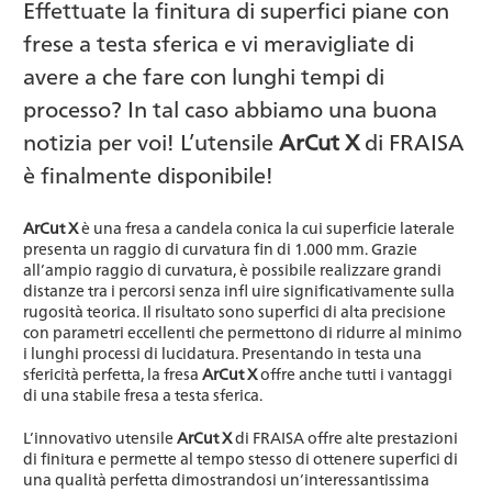
Effettuate la finitura di superfici piane con
frese a testa sferica e vi meravigliate di
avere a che fare con lunghi tempi di
processo? In tal caso abbiamo una buona
notizia per voi! L’utensile
ArCut X
di FRAISA
è finalmente disponibile!
ArCut X
è una fresa a candela conica la cui superficie laterale
presenta un raggio di curvatura fin di 1.000 mm. Grazie
all’ampio raggio di curvatura, è possibile realizzare grandi
distanze tra i percorsi senza infl uire significativamente sulla
rugosità teorica. Il risultato sono superfici di alta precisione
con parametri eccellenti che permettono di ridurre al minimo
i lunghi processi di lucidatura. Presentando in testa una
sfericità perfetta, la fresa
ArCut X
offre anche tutti i vantaggi
di una stabile fresa a testa sferica.
L’innovativo utensile
ArCut X
di FRAISA offre alte prestazioni
di finitura e permette al tempo stesso di ottenere superfici di
una qualità perfetta dimostrandosi un’interessantissima