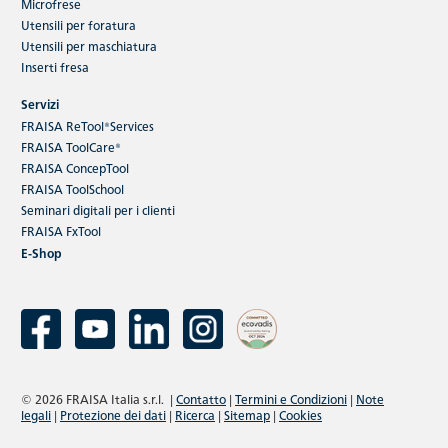
Microfrese
Utensili per foratura
Utensili per maschiatura
Inserti fresa
Servizi
FRAISA ReTool®Services
FRAISA ToolCare®
FRAISA ConcepTool
FRAISA ToolSchool
Seminari digitali per i clienti
FRAISA FxTool
E-Shop
© 2026 FRAISA Italia s.r.l.
|
Contatto
|
Termini e Condizioni
|
Note
legali
|
Protezione dei dati
|
Ricerca
|
Sitemap
|
Cookies