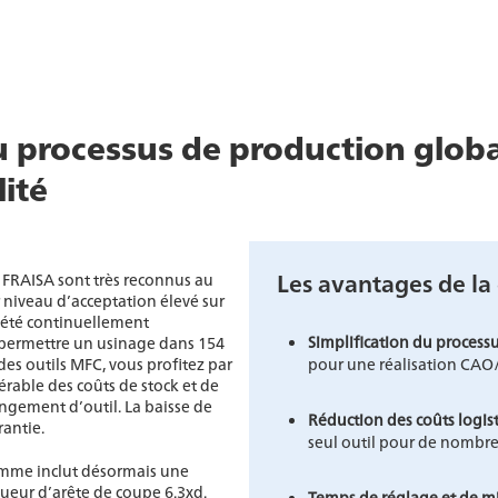
u processus de production global
ité
Les avantages de l
 FRAISA sont très reconnus au
r niveau d’acceptation élevé sur
 été continuellement
Simplification du processu
à permettre un usinage dans 154
des outils MFC, vous profitez par
pour une réalisation CAO
rable des coûts de stock et de
ngement d’outil. La baisse de
Réduction des coûts logist
rantie.
seul outil pour de nombr
amme inclut désormais une
ueur d’arête de coupe 6.3xd.
Temps de réglage et de mi