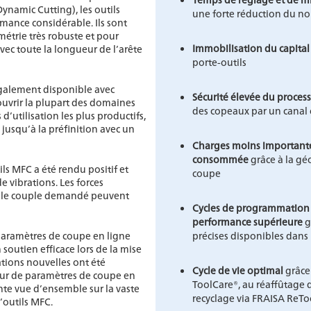
ynamic Cutting), les outils
une forte réduction du n
mance considérable. Ils sont
étrie très robuste et pour
Immobilisation du capital
avec toute la longueur de l’arête
porte-outils
également disponible avec
Sécurité élevée du proces
ouvrir la plupart des domaines
des copeaux par un canal 
d’utilisation les plus productifs,
jusqu’à la préfinition avec un
Charges moins importante
consommée
grâce à la gé
ils MFC a été rendu positif et
coupe
 vibrations. Les forces
t le couple demandé peuvent
Cycles de programmation 
performance supérieure
g
paramètres de coupe en ligne
précises disponibles dan
soutien efficace lors de la mise
tions nouvelles ont été
Cycle de vie optimal
grâce
teur de paramètres de coupe en
ToolCare®, au réaffûtage 
nte vue d’ensemble sur la vaste
recyclage via FRAISA ReTo
outils MFC.