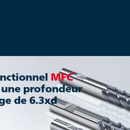
nctionnel
MFC
 une profondeur
ge de 6.3xd