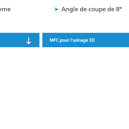
erne
Angle de coupe de 8°
MFC pour l'usinage 3D