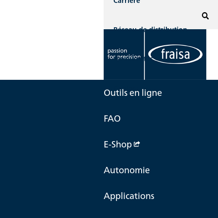
Carrière
Réseau de distribution
Nouveautés
Contact
Outils en ligne
FAO
E-Shop
Autonomie
Applications