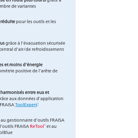
ombre de variantes
 réduite
pour les outils et les
sus
grâce à l’évacuation sécurisée
central d’air/de refroidissement
s et moins d’énergie
ométrie positive de l’arête de
harmonisés entre eux et
râce aux données d’application
®
s FRAISA
ToolExpert
 au gestionnaire d’outils FRAISA
®
d’outils FRAISA
ReTool
et au
olBlue