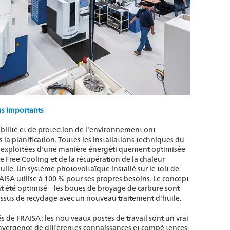
us importants
bilité et de protection de l'environnement ont
a planification. Toutes les installations techniques du
 exploitées d'une manière énergéti quement optimisée
ie Free Cooling et de la récupération de la chaleur
uile. Un système photovoltaïque installé sur le toit de
RAISA utilise à 100 % pour ses propres besoins. Le concept
t été optimisé – les boues de broyage de carbure sont
ssus de recyclage avec un nouveau traitement d'huile.
 de FRAISA : les nou veaux postes de travail sont un vrai
convergence de différentes connaissances et compé tences.