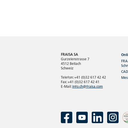
FRAISA SA
Onli
Gurzelenstrasse 7
FRAI
4512 Bellach
Sch
Schweiz
CAD
Telefon: +41 (0)32 617 42 42
Mes
Fax: +41 (0)32 617 42 41
E-Mail:
info.ch@fraisa.com