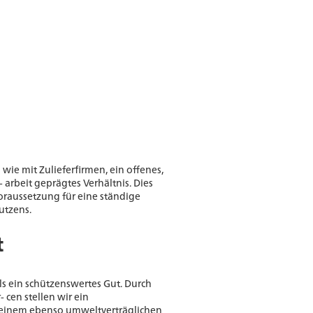
ie mit Zulieferfirmen, ein offenes,
arbeit geprägtes Verhältnis. Dies
oraussetzung für eine ständige
utzens.
t
s ein schützenswertes Gut. Durch
cen stellen wir ein
 einem ebenso umweltverträglichen