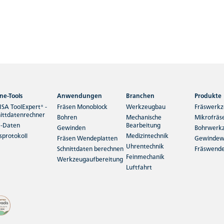
ne-Tools
Anwendungen
Branchen
Produkte
SA ToolExpert® -
Fräsen Monoblock
Werkzeugbau
Fräswerk
nittdatenrechner
Bohren
Mechanische
Mikrofräs
-Daten
Bearbeitung
Gewinden
Bohrwerk
sprotokoll
Medizintechnik
Fräsen Wendeplatten
Gewindew
Uhrentechnik
Schnittdaten berechnen
Fräswende
Feinmechanik
Werkzeugaufbereitung
Luftfahrt