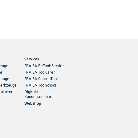
Services
zeuge
FRAISA ReTool®Services
er
FRAISA ToolCare®
zeuge
FRAISA ConcepTool
erkzeuge
FRAISA ToolSchool
platten
Digitale
Kundenseminare
Webshop