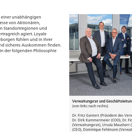
ng einer unabhängigen
esse von Aktionären,
en Standortregionen und
rtragreich agiert. Loyale
eborgen fühlen und in ihrer
 und sicheres Auskommen finden.
 in der folgenden Philosophie
Verwaltungsrat und Geschäftsleitu
(von links nach rechts)
Dr. Fritz Gantert (Präsident des Ver
Dr. Dirk Kammermeier (COO), Dr. Fl
(Verwaltungsrat), Ursula Maushart 
(CEO), Dominique Fehlmann (Verwaltu