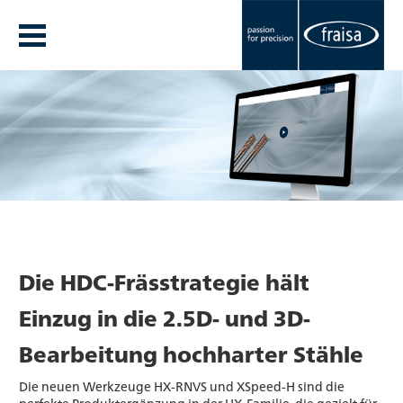
Die HDC-Frässtrategie hält
Einzug in die 2.5D- und 3D-
Bearbeitung hochharter Stähle
Die neuen Werkzeuge HX-RNVS und XSpeed-H sind die
perfekte Produktergänzung in der HX-Familie, die gezielt für