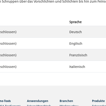
chruppen über das Vorschlichten und Schlichten bis hin zum Feinsc
Sprache
eschlossen)
Deutsch
eschlossen)
Englisch
eschlossen)
Französisch
eschlossen)
Italienisch
ne-Tools
Anwendungen
Branchen
Produkte
SA ToolExpert® -
Fräsen Monoblock
Werkzeugbau
Fräswerk