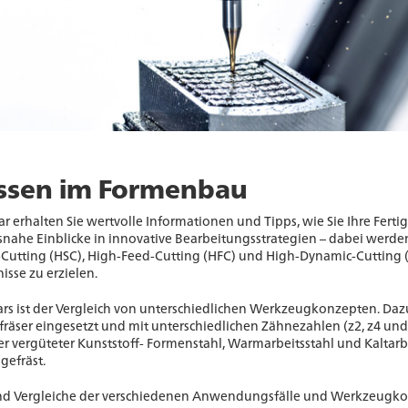
sen im Formenbau
 erhalten Sie wertvolle Informationen und Tipps, wie Sie Ihre Fer
nahe Einblicke in innovative Bearbeitungsstrategien – dabei werde
utting (HSC), High-Feed-Cutting (HFC) und High-Dynamic-Cutting 
isse zu erzielen.
nars ist der Vergleich von unterschiedlichen Werkzeugkonzepten. Daz
äser eingesetzt und mit unterschiedlichen Zähnezahlen (z2, z4 und z
 vergüteter Kunststoff- Formenstahl, Warmarbeitsstahl und Kaltarbei
gefräst.
s und Vergleiche der verschiedenen Anwendungsfälle und Werkzeugk